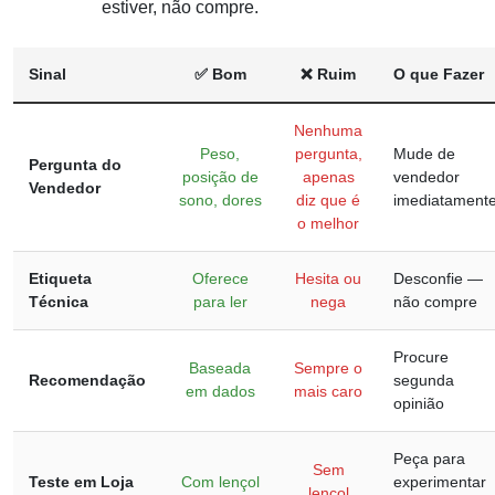
estiver, não compre.
Sinal
✅ Bom
❌ Ruim
O que Fazer
Nenhuma
Peso,
pergunta,
Mude de
Pergunta do
posição de
apenas
vendedor
Vendedor
sono, dores
diz que é
imediatament
o melhor
Etiqueta
Oferece
Hesita ou
Desconfie —
Técnica
para ler
nega
não compre
Procure
Baseada
Sempre o
Recomendação
segunda
em dados
mais caro
opinião
Peça para
Sem
Teste em Loja
Com lençol
experimentar
lençol