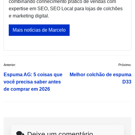
combinando conhecimento prático de vendas com
expertise em SEO, SEO Local para lojas de colchões
e marketing digital.
Mais notícias de Marcelo
Navegação
Anterior:
Próximo:
de
Espuma AG: 5 coisas que
Melhor colchão de espuma
Post
você precisa saber antes
D33
de comprar em 2026
Deixe um comentário