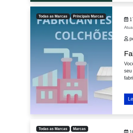
Todas as Marcas
Principais Marcas
1
Atua
p
Fa
Você
seu
fabr
Le
Todas as Marcas
Marcas
1