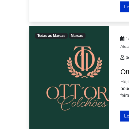
Le
Todas as Marcas
Marcas
1
Atua
p
Ot
Hoj
pou
fei
Le