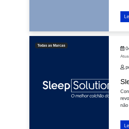
Le
Todas as Marcas
0
Atua
p
Sl
Con
revo
não 
Le