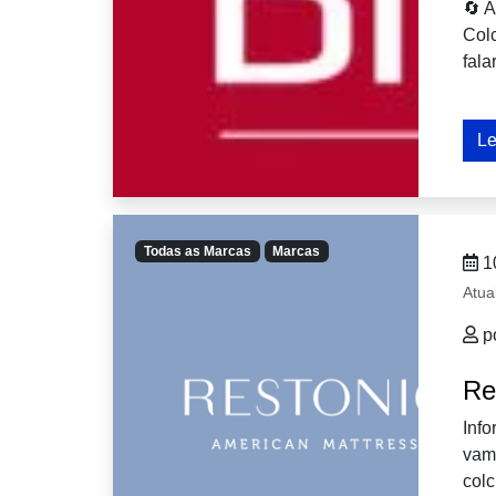
🔄 A
Col
fala
Le
Todas as Marcas
Marcas
1
Atua
p
Re
Info
vam
colc