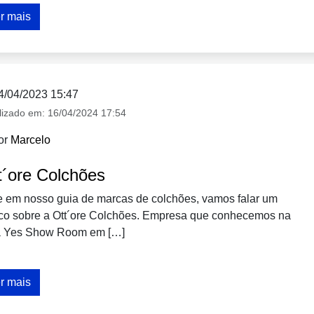
r mais
4/04/2023 15:47
lizado em:
16/04/2024 17:54
or
Marcelo
t´ore Colchões
e em nosso guia de marcas de colchões, vamos falar um
co sobre a Ott´ore Colchões. Empresa que conhecemos na
ra Yes Show Room em […]
r mais