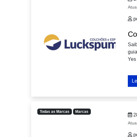
Atua
p
Co
Sai
gui
Yes
Le
Todas as Marcas
Marcas
2
Atua
p