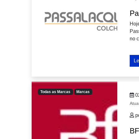
Pa
Hoj
Pas
no 
Le
Todas as Marcas
Marcas
0
Atua
p
BF