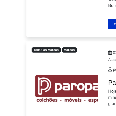
Bom
Le
Todas as Marcas
Marcas
0
Atua
p
Pa
Hoj
min
gran