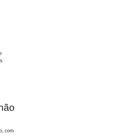
e
es
lhão
o, com