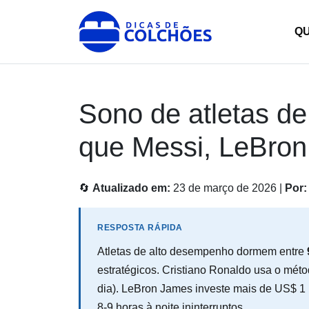
Skip
to
Dicas de Colchões
Site para Dicas de Colchões e reviews
Q
content
Sono de atletas d
que Messi, LeBron
🔄
Atualizado em:
23 de março de 2026 |
Por:
RESPOSTA RÁPIDA
Atletas de alto desempenho dormem entre
estratégicos. Cristiano Ronaldo usa o méto
dia). LeBron James investe mais de US$ 1
8-9 horas à noite ininterruptos.