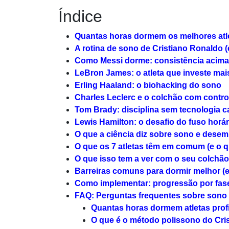
Índice
Quantas horas dormem os melhores at
A rotina de sono de Cristiano Ronaldo (e
Como Messi dorme: consistência acima
LeBron James: o atleta que investe ma
Erling Haaland: o biohacking do sono
Charles Leclerc e o colchão com contro
Tom Brady: disciplina sem tecnologia c
Lewis Hamilton: o desafio do fuso horár
O que a ciência diz sobre sono e desem
O que os 7 atletas têm em comum (e o q
O que isso tem a ver com o seu colchão
Barreiras comuns para dormir melhor (e
Como implementar: progressão por fas
FAQ: Perguntas frequentes sobre sono 
Quantas horas dormem atletas prof
O que é o método polissono do Cri