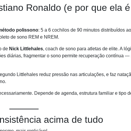
stiano Ronaldo (e por que ela é
método polissono
: 5 a 6 cochilos de 90 minutos distribuídos a
ompleto de sono REM e NREM.
ão de
Nick Littlehales
, coach de sono para atletas de elite. A lóg
es diárias, fragmentar o sono permite recuperação contínua —
egundo Littlehales reduz pressão nas articulações, e faz nataç
no.
cessariamente. Depende de agenda, estrutura familiar e tipo d
sistência acima de tudo
mesmo, mais replicável.