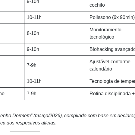
9-10h
cochilo
10-11h
Polissono (6x 90min)
Monitoramento
8-10h
tecnológico
9-10h
Biohacking avançad
Ajustável conforme
7-9h
calendário
10-11h
Tecnologia de tempe
no
7-9h
Rotina disciplinada + 
mpenho Dormem” (março/2026), compilado com base em declara
a dos respectivos atletas.