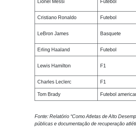
Lionel Messi
Futebol
Cristiano Ronaldo
Futebol
LeBron James
Basquete
Erling Haaland
Futebol
Lewis Hamilton
F1
Charles Leclerc
F1
Tom Brady
Futebol america
Fonte: Relatório “Como Atletas de Alto Dese
públicas e documentação de recuperação atlétic