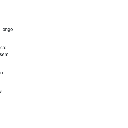
o longo
ica:
 sem
ão
e