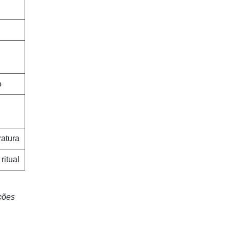
o
ratura
ritual
ções