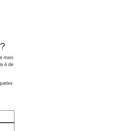
o?
te mais
te é de
queles