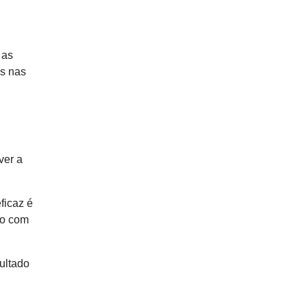
 as
is nas
ver a
ficaz é
to com
ultado