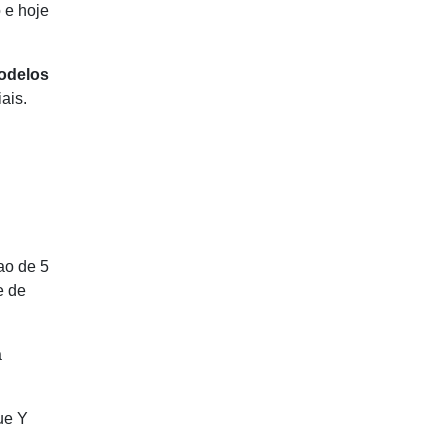
 e hoje
modelos
ais.
ao de 5
e de
á
ue Y