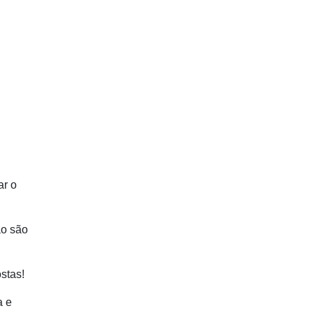
ar o
ão são
stas!
a e