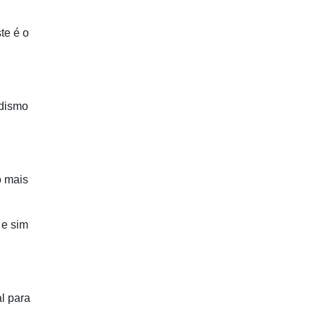
te é o
odismo
o mais
 e sim
l para