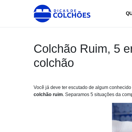
Skip
to
Dicas de Colchões
Site para Dicas de Colchões e reviews
Q
content
Colchão Ruim, 5 e
colchão
Você já deve ter escutado de algum conhecido
colchão ruim
. Separamos 5 situações da com