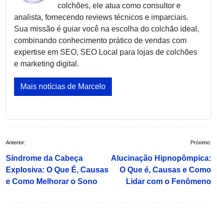
colchões, ele atua como consultor e
analista, fornecendo reviews técnicos e imparciais.
Sua missão é guiar você na escolha do colchão ideal,
combinando conhecimento prático de vendas com
expertise em SEO, SEO Local para lojas de colchões
e marketing digital.
Mais notícias de Marcelo
Navegação
Anterior:
Próximo:
de
Síndrome da Cabeça
Alucinação Hipnopômpica:
Post
Explosiva: O Que É, Causas
O Que é, Causas e Como
e Como Melhorar o Sono
Lidar com o Fenômeno