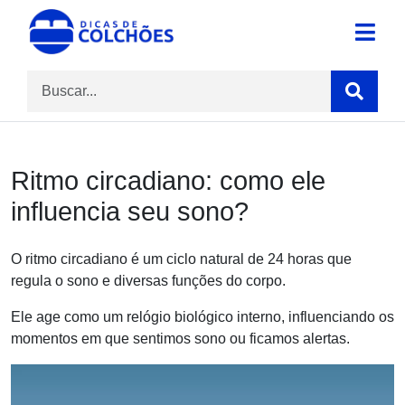
Skip
to
Site para Dicas de Colchões e reviews
Dicas de Colchões
content
Ritmo circadiano: como ele
influencia seu sono?
O ritmo circadiano é um ciclo natural de 24 horas que
regula o sono e diversas funções do corpo.
Ele age como um relógio biológico interno, influenciando os
momentos em que sentimos sono ou ficamos alertas.