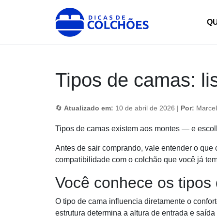
Skip
to
Dicas de Colchões
Site para Dicas de Colchões e reviews
Q
content
Tipos de camas: l
🔄
Atualizado em:
10 de abril de 2026 |
Por:
Marcel
Tipos de camas existem aos montes — e escolhe
Antes de sair comprando, vale entender o que c
compatibilidade com o colchão que você já te
Você conhece os tipo
O tipo de cama influencia diretamente o confor
estrutura determina a altura de entrada e saí