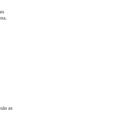
ais
ira.
 são as