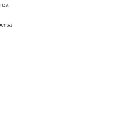
riza
spensa