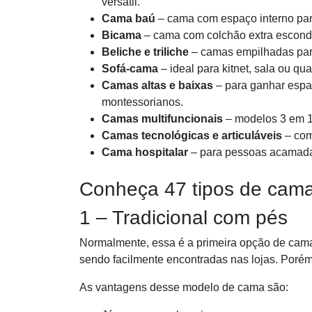
versátil.
Cama baú
– cama com espaço interno para
Bicama
– cama com colchão extra escondid
Beliche e triliche
– camas empilhadas para
Sofá-cama
– ideal para kitnet, sala ou qua
Camas altas e baixas
– para ganhar espaç
montessorianos.
Camas multifuncionais
– modelos 3 em 1
Camas tecnológicas e articuláveis
– com
Cama hospitalar
– para pessoas acamadas,
Conheça 47 tipos de cam
1 – Tradicional com pés
Normalmente, essa é a primeira opção de cam
sendo facilmente encontradas nas lojas. Poré
As vantagens desse modelo de cama são: