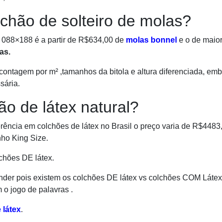
chão de solteiro de molas?
 088×188 é a partir de R$634,00 de
molas bonnel
e o de maior
as.
contagem por m² ,tamanhos da bitola e altura diferenciada, em
sária.
o de látex natural?
rência em colchões de látex no Brasil o preço varia de R$4483
ho King Size.
chões DE látex.
onder pois existem os colchões DE látex vs colchões COM Látex
o jogo de palavras .
e
látex
.