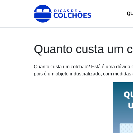
Skip
to
Dicas de Colchões
Site para Dicas de Colchões e reviews
Q
content
Quanto custa um 
Quanto custa um colchão? Está é uma dúvida qu
pois é um objeto industrializado, com medidas d