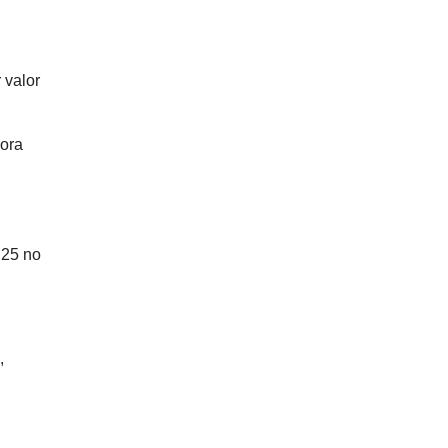
 valor
bora
,25 no
,