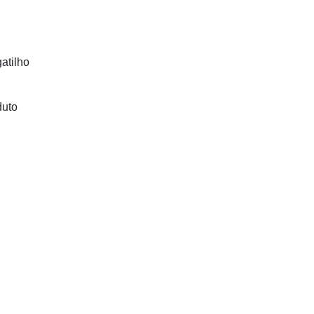
atilho
duto