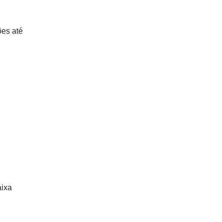
ões até
aixa