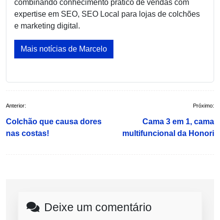
combinando conhecimento prático de vendas com
expertise em SEO, SEO Local para lojas de colchões
e marketing digital.
Mais notícias de Marcelo
Navegação
Anterior:
Próximo:
de
Colchão que causa dores
Cama 3 em 1, cama
Post
nas costas!
multifuncional da Honori
Deixe um comentário