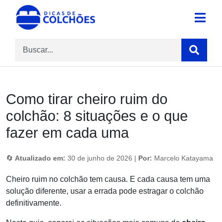
Skip
to
Site para Dicas de Colchões e reviews
Dicas de Colchões
content
Como tirar cheiro ruim do
colchão: 8 situações e o que
fazer em cada uma
🔄
Atualizado em:
30 de junho de 2026 |
Por:
Marcelo Katayama
Cheiro ruim no colchão tem causa. E cada causa tem uma
solução diferente, usar a errada pode estragar o colchão
definitivamente.