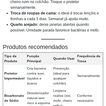
cheiro ruim no colchão. Troque o protetor
semanalmente.
Troca de roupas de cama:
o ideal é trocar lençóis e
fronhas a cada 3 dias. Semanal já ajuda muito.
Quarto arejado:
deixe janelas abertas quando
possível. Umidade parada favorece bactérias e mofo.
Produtos recomendados
Tipo de
Função
Frequência de
Quando Usar
Produto
Principal
Troca
Cria barreira
Prevenção
Protetor
contra suor,
(ideal para
Semanalmente
Impermeável
líquidos e
qualquer
ácaros
colchão)
Limpeza
Desodorizador
Bicarbonato
reativa (xixi,
Conforme
natural sem
de Sódio
mofo, cheiro
necessário
risco à espuma
velho)