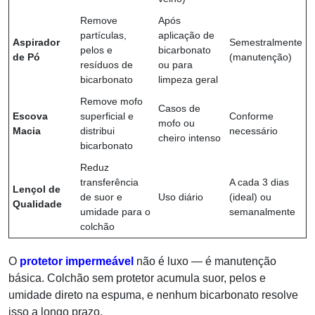
Remove
Após
partículas,
aplicação de
Aspirador
Semestralmente
pelos e
bicarbonato
de Pó
(manutenção)
resíduos de
ou para
bicarbonato
limpeza geral
Remove mofo
Casos de
Escova
superficial e
Conforme
mofo ou
Macia
distribui
necessário
cheiro intenso
bicarbonato
Reduz
transferência
A cada 3 dias
Lençol de
de suor e
Uso diário
(ideal) ou
Qualidade
umidade para o
semanalmente
colchão
O
protetor impermeável
não é luxo — é manutenção
básica. Colchão sem protetor acumula suor, pelos e
umidade direto na espuma, e nenhum bicarbonato resolve
isso a longo prazo.