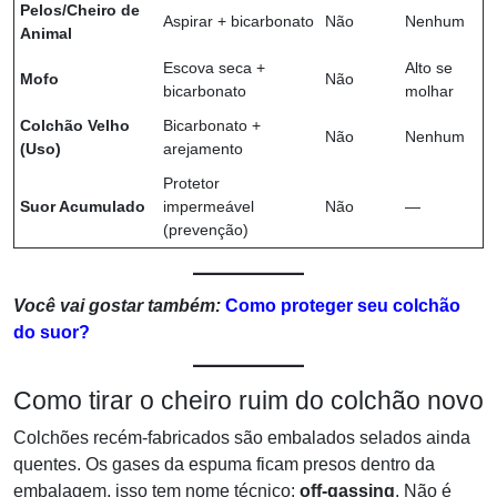
Pelos/Cheiro de
Aspirar + bicarbonato
Não
Nenhum
Animal
Escova seca +
Alto se
Mofo
Não
bicarbonato
molhar
Colchão Velho
Bicarbonato +
Não
Nenhum
(Uso)
arejamento
Protetor
Suor Acumulado
impermeável
Não
—
(prevenção)
Você vai gostar também:
Como proteger seu colchão
do suor?
Como tirar o cheiro ruim do colchão novo
Colchões recém-fabricados são embalados selados ainda
quentes. Os gases da espuma ficam presos dentro da
embalagem, isso tem nome técnico:
off-gassing
. Não é