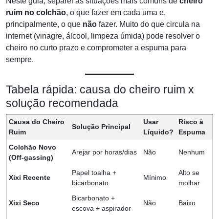
Neste guia, separei as situações mais comuns de
cheiro
ruim no colchão
, o que fazer em cada uma e,
principalmente, o que
não
fazer. Muito do que circula na
internet (vinagre, álcool, limpeza úmida) pode resolver o
cheiro no curto prazo e comprometer a espuma para
sempre.
Tabela rápida: causa do cheiro ruim x
solução recomendada
Causa do Cheiro
Usar
Risco à
Solução Principal
Ruim
Líquido?
Espuma
Colchão Novo
Arejar por horas/dias
Não
Nenhum
(Off-gassing)
Papel toalha +
Alto se
Xixi Recente
Mínimo
bicarbonato
molhar
Bicarbonato +
Xixi Seco
Não
Baixo
escova + aspirador