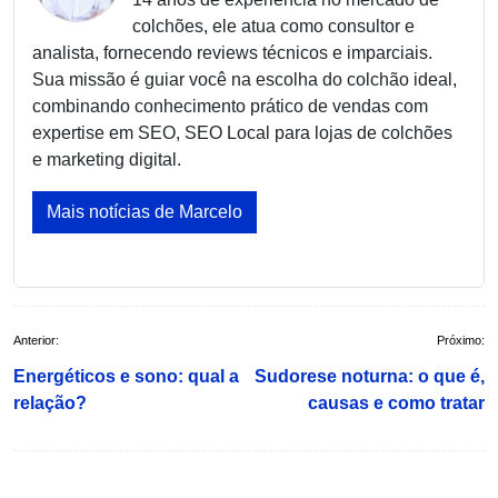
colchões, ele atua como consultor e
analista, fornecendo reviews técnicos e imparciais.
Sua missão é guiar você na escolha do colchão ideal,
combinando conhecimento prático de vendas com
expertise em SEO, SEO Local para lojas de colchões
e marketing digital.
Mais notícias de Marcelo
Navegação
Anterior:
Próximo:
de
Energéticos e sono: qual a
Sudorese noturna: o que é,
Post
relação?
causas e como tratar