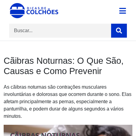
Skip
to
Site para Dicas de Colchões e reviews
Dicas de Colchões
content
Cãibras Noturnas: O Que São,
Causas e Como Prevenir
As cãibras noturnas são contrações musculares
involuntárias e dolorosas que ocorrem durante o sono. Elas
afetam principalmente as pernas, especialmente a
panturrilha, e podem durar de alguns segundos a vários
minutos.