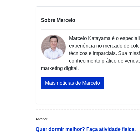
Sobre Marcelo
Marcelo Katayama é o especiali
experiência no mercado de colch
técnicos e imparciais. Sua mis
conhecimento prático de venda
marketing digital.
Mais notícias de Marcelo
Navegação
Anterior:
de
Quer dormir melhor? Faça atividade física.