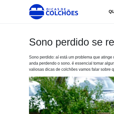
Skip
to
Dicas de Colchões
Site para Dicas de Colchões e reviews
Q
content
Sono perdido se r
Sono perdido: aí está um problema que atinge 
anda perdendo o sono. é essencial tomar alg
valiosas dicas de colchões vamos falar sobre 