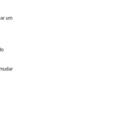
nar um
do
 mudar