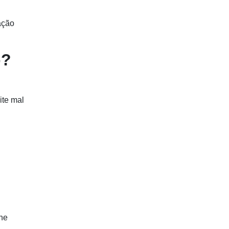
ação
o?
ite mal
he