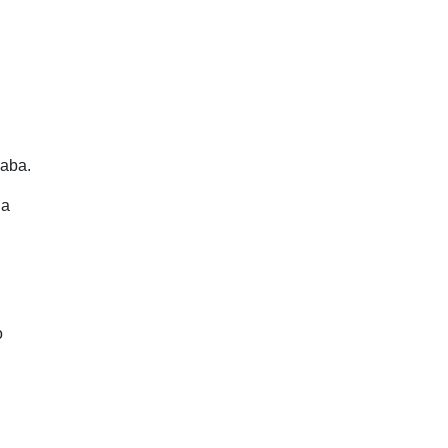
 aba.
da
o