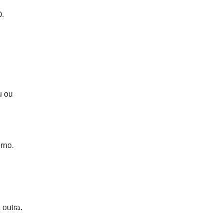
O.
u ou
rno.
 outra.