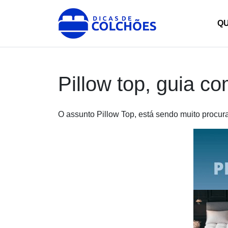
Skip
to
Dicas de Colchões
Site para Dicas de Colchões e reviews
Q
content
Pillow top, guia co
O assunto Pillow Top, está sendo muito procura