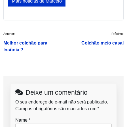
Mais notícias de Marcelo
Navegação
Anterior:
Próximo:
de
Melhor colchão para
Colchão meio casal
Post
Insônia ?
Deixe um comentário
O seu endereço de e-mail não será publicado.
Campos obrigatórios são marcados com
*
Name
*