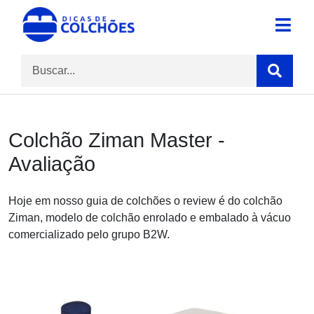
Skip
to
Site para Dicas de Colchões e reviews
Dicas de Colchões
content
Colchão Ziman Master -
Avaliação
Hoje em nosso guia de colchões o review é do colchão
Ziman, modelo de colchão enrolado e embalado à vácuo
comercializado pelo grupo B2W.