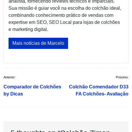
analista, fornecendo reviews técnicos e imparciais.
Sua missão é guiar você na escolha do colchão ideal,
combinando conhecimento prático de vendas com
expertise em SEO, SEO Local para lojas de colchões
e marketing digital.
Mais notícias de Marcelo
Navegação
Anterior:
Próximo:
de
Comparador de Colchões
Colchão Comendador D33
Post
by Dicas
FA Colchões- Avaliação