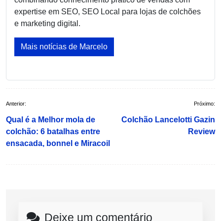
expertise em SEO, SEO Local para lojas de colchões
e marketing digital.
Mais notícias de Marcelo
Navegação
Anterior:
Próximo:
de
Qual é a Melhor mola de
Colchão Lancelotti Gazin
Post
colchão: 6 batalhas entre
Review
ensacada, bonnel e Miracoil
Deixe um comentário