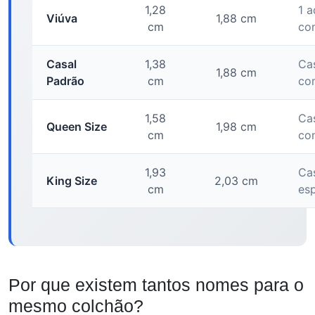
1,28
1 a
Viúva
1,88 cm
cm
co
Casal
1,38
Ca
1,88 cm
Padrão
cm
co
1,58
Ca
Queen Size
1,98 cm
cm
con
1,93
Ca
King Size
2,03 cm
cm
es
Por que existem tantos nomes para o
mesmo colchão?