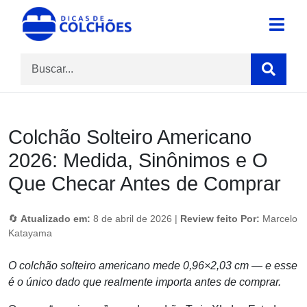
Skip
to
Site para Dicas de Colchões e reviews
Dicas de Colchões
content
Colchão Solteiro Americano
2026: Medida, Sinônimos e O
Que Checar Antes de Comprar
🔄
Atualizado em:
8 de abril de 2026 |
Review feito Por:
Marcelo
Katayama
O colchão solteiro americano mede 0,96×2,03 cm — e esse
é o único dado que realmente importa antes de comprar.