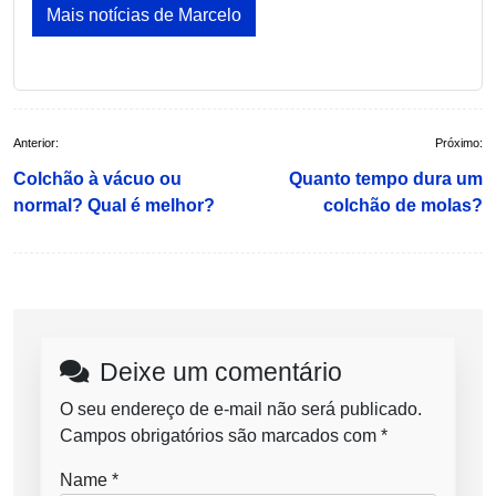
Mais notícias de Marcelo
Navegação
Anterior:
Próximo:
de
Colchão à vácuo ou
Quanto tempo dura um
Post
normal? Qual é melhor?
colchão de molas?
Deixe um comentário
O seu endereço de e-mail não será publicado.
Campos obrigatórios são marcados com
*
Name
*