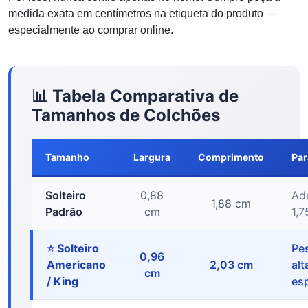
medida exata em centímetros na etiqueta do produto —
especialmente ao comprar online.
📊 Tabela Comparativa de
Tamanhos de Colchões
Tamanho
Largura
Comprimento
Pa
Solteiro
0,88
Adu
1,88 cm
Padrão
cm
1,7
⭐ Solteiro
Pe
0,96
Americano
2,03 cm
alt
cm
/ King
es