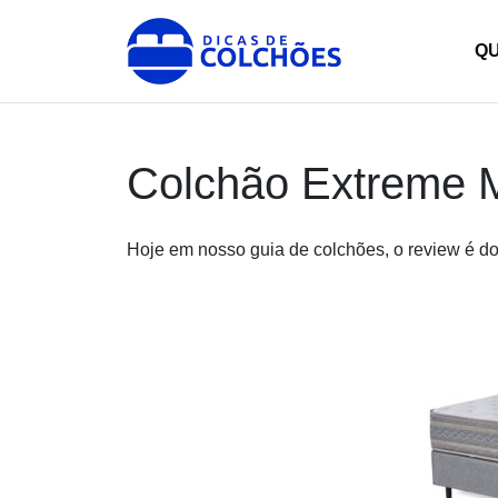
Skip
to
Dicas de Colchões
Site para Dicas de Colchões e reviews
Q
content
Colchão Extreme M
Hoje em nosso guia de colchões, o review é d