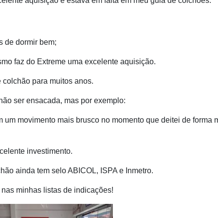
celente aquisição e estava em falta em meu guia de colchões.
s de dormir bem;
esmo faz do Extreme uma excelente aquisição.
 é colchão para muitos anos.
não ser ensacada, mas por exemplo:
om um movimento mais brusco no momento que deitei de forma 
celente investimento.
chão ainda tem selo ABICOL, ISPA e Inmetro.
 nas minhas listas de indicações!