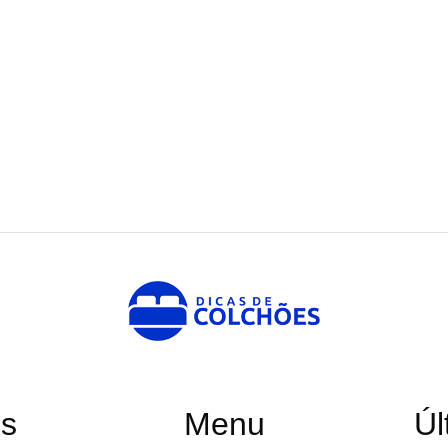
es
Menu
Úl