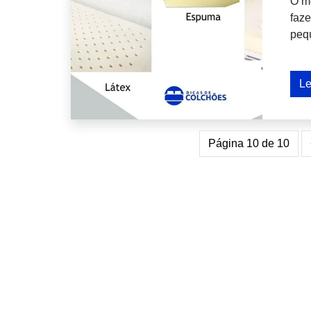
O me
faze
pequ
Le
Página 10 de 10