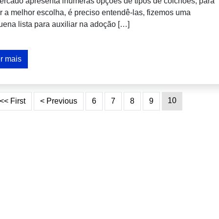
rcado apresenta inúmeras opções de tipos de colchões, para
r a melhor escolha, é preciso entendê-las, fizemos uma
ena lista para auxiliar na adoção […]
r mais
10
<< First
< Previous
6
7
8
9