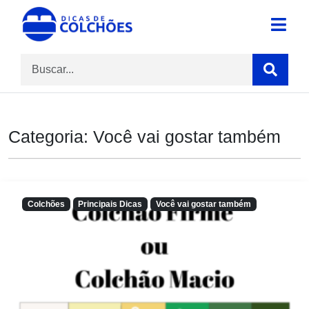
Skip
to
Site para Dicas de Colchões e reviews
Dicas de Colchões
content
Categoria:
Você vai gostar também
Colchões
Principais Dicas
Você vai gostar também