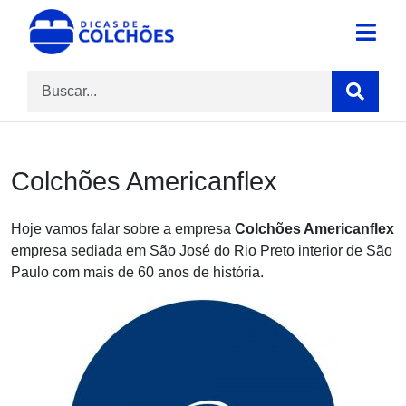
Skip
to
Site para Dicas de Colchões e reviews
Dicas de Colchões
content
Colchões Americanflex
Hoje vamos falar sobre a empresa
Colchões Americanflex
empresa sediada em São José do Rio Preto interior de São
Paulo com mais de 60 anos de história.