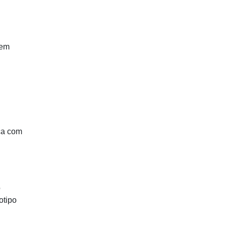
uem
ça com
o
otipo