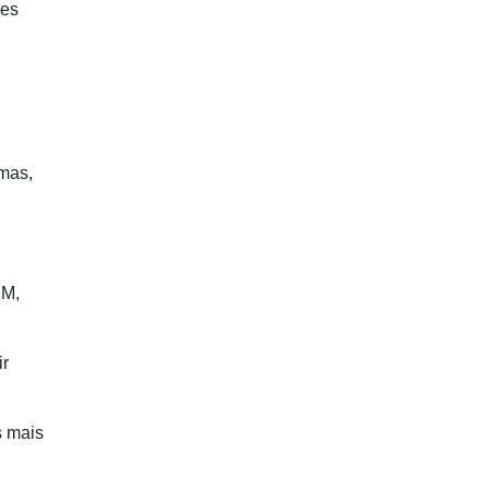
ões
emas,
EM,
ir
s mais