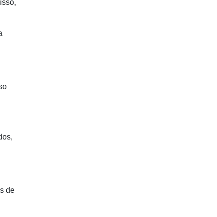
isso,
a
sso
dos,
s de