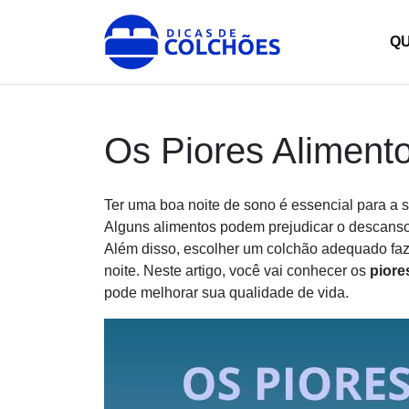
Skip
to
Dicas de Colchões
Site para Dicas de Colchões e reviews
Q
content
Os Piores Aliment
Ter uma boa noite de sono é essencial para a
Alguns alimentos podem prejudicar o descanso 
Além disso, escolher um colchão adequado faz t
noite. Neste artigo, você vai conhecer os
piore
pode melhorar sua qualidade de vida.