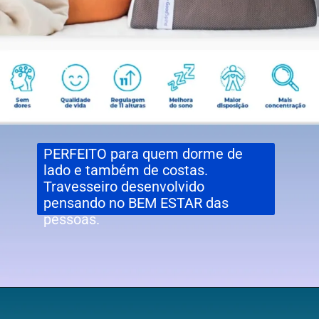
PERFEITO para quem dorme de
lado e também de costas.
Travesseiro desenvolvido
pensando no BEM ESTAR das
pessoas.