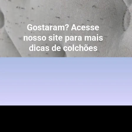
Gostaram? Acesse
nosso site para mais
dicas de colchões
Opening
https://dicasdecolchoes.com.br/bolinhas-no-colchao-oque-fazer/