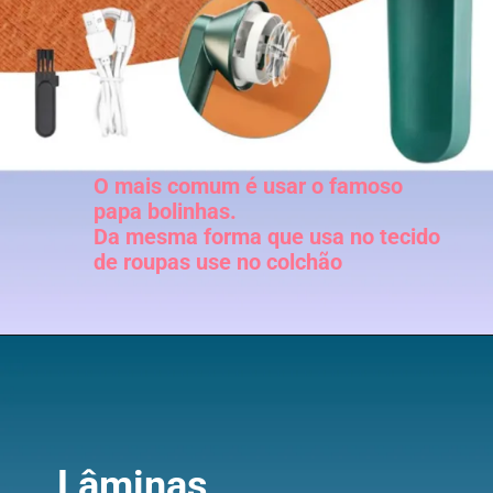
O mais comum é usar o famoso
papa bolinhas.
Da mesma forma que usa no tecido
de roupas use no colchão
Lâminas